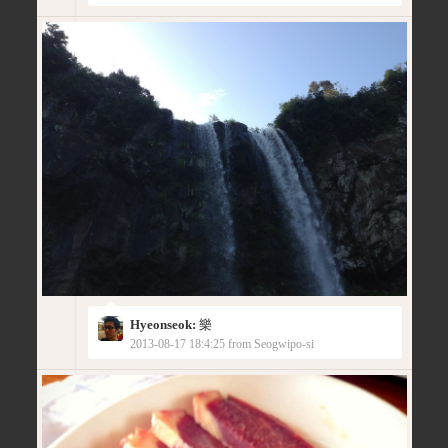
Hyeonseok:
樂
2013-08-17 18:4:25 from Seogwipo-si