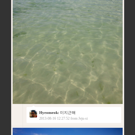
Hyeonseok:
미지근해
2013-08-16 12:27:52 from Jeju-si