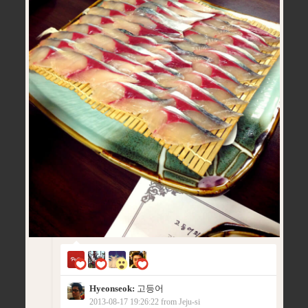
Hyeonseok:
고등어
2013-08-17 19:26:22 from Jeju-si